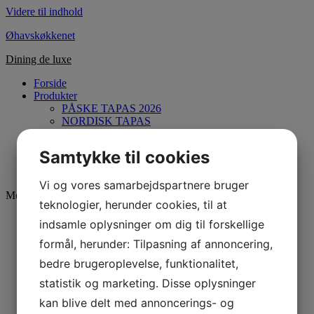
Videre til indhold
Øhavskøkkenet
Dining de luxe
Forside
Produkter
PÅSKE TAPAS 2026
NORDISK TAPAS
BRYLLUP & FEST
CAVIAR MENU
Samtykke til cookies
Om Øhavskøkkenet
Kontakt
Vi og vores samarbejdspartnere bruger
Menu
teknologier, herunder cookies, til at
Forside
indsamle oplysninger om dig til forskellige
Produkter
formål, herunder: Tilpasning af annoncering,
PÅSKE TAPAS 2026
NORDISK TAPAS
bedre brugeroplevelse, funktionalitet,
BRYLLUP & FEST
statistik og marketing. Disse oplysninger
CAVIAR MENU
Om Øhavskøkkenet
kan blive delt med annoncerings- og
Kontakt