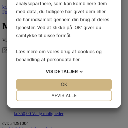
analysepartnere, som kan kombinere dem
kr.
0,00
0
Kurv
med data, du tidligere har givet dem eller
Forside
/ Vareforsendelsesklasser / Mortens aften
de har indsamlet gennem din brug af deres
Mortens aften
tjenester. Ved at klikke på 'OK' giver du
samtykke til disse formål.
Viser alle 2 resultater
Læs mere om vores brug af cookies og
behandling af persondata
her
.
Juleaften gjort nemt!
VIS
DETALJER
JA
NEJ
OK
JA
NEJ
kr.
275,00
Læs mere
NØDVENDIGE
PRÆFERENCER
AFVIS ALLE
Påske Tapas 2026
JA
NEJ
JA
NEJ
MARKETING
STATISTIK
kr.
350,00
Vælg muligheder
cvr: 34291004