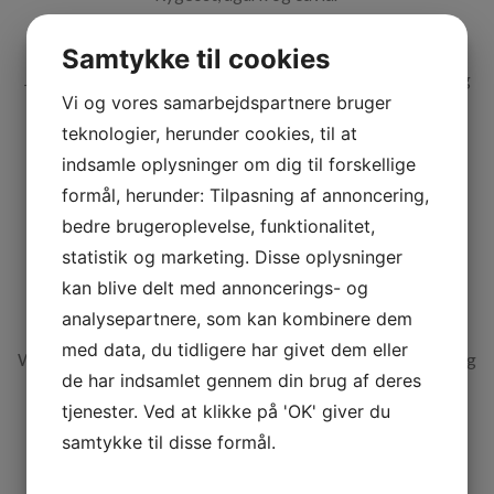
1.ret
Samtykke til cookies
Jomfruhummer med confiteret æggeblomme, panchetta og
Vi og vores samarbejdspartnere bruger
caviar
teknologier, herunder cookies, til at
2.ret
indsamle oplysninger om dig til forskellige
Pighvar med vin blanc, trøffel og caviar
formål, herunder: Tilpasning af annoncering,
bedre brugeroplevelse, funktionalitet,
3.ret
statistik og marketing. Disse oplysninger
Due & foie gras med portvin og caviar
kan blive delt med annoncerings- og
4.ret
analysepartnere, som kan kombinere dem
med data, du tidligere har givet dem eller
Wagyu bavette med sød kartoffel, fermenteret sort peber og
de har indsamlet gennem din brug af deres
caviar
tjenester. Ved at klikke på 'OK' giver du
5.ret
samtykke til disse formål.
Hvid chokolade is med karamelliseret boghvedekerner og