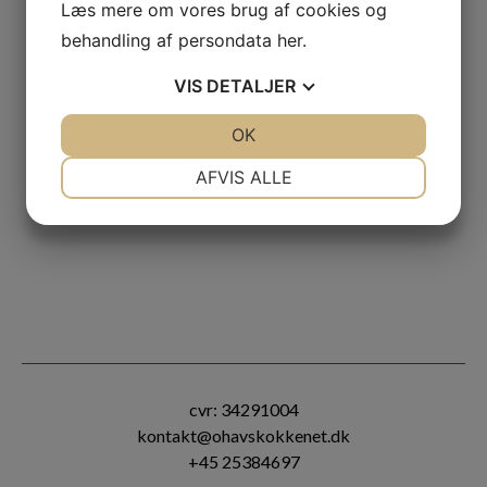
caviar
Læs mere om vores brug af cookies og
behandling af persondata
her
.
2000kr per kuvert
VIS
DETALJER
minimum 6 kuverter
“Inkl. kok, transport og tallerkner”
JA
NEJ
OK
JA
NEJ
NØDVENDIGE
PRÆFERENCER
AFVIS ALLE
JA
NEJ
JA
NEJ
MARKETING
STATISTIK
cvr: 34291004
kontakt@ohavskokkenet.dk
+45 25384697