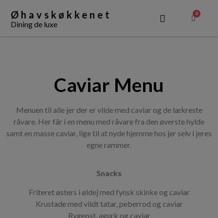
Øhavskøkkenet
0
Dining de luxe
OM ØHAVSKØKKENET
Caviar Menu
Menuen til alle jer der er vilde med caviar og de lækreste
råvare. Her får i en menu med råvare fra den øverste hylde
samt en masse caviar, lige til at nyde hjemme hos jer selv i jeres
egne rammer.
Snacks
Friteret østers i øldej med fynsk skinke og caviar
Krustade med vildt tatar, peberrod og caviar
Rygeost, agurk og caviar