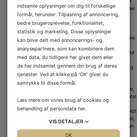
12 personer skal ske skriftligt inden 4 uger før
indsamle oplysninger om dig til forskellige
afholdelse, for selskabsarrangementer på under
formål, herunder: Tilpasning af annoncering,
12 personer dog kun 2 uger.
bedre brugeroplevelse, funktionalitet,
Ved større arrangementer kan virksomheden
forlange længere afbestillingsfrist under
statistik og marketing. Disse oplysninger
forudsætning af, at der er truffet særskilt aftale
kan blive delt med annoncerings- og
herom.
analysepartnere, som kan kombinere dem
Ved afbestilling af hele arrangementet eller ved
med data, du tidligere har givet dem eller
reduktion på mere end 10% i antal bestilte
de har indsamlet gennem din brug af deres
kuverter efter ovennævnte tidspunkt, men dog
tjenester. Ved at klikke på 'OK' giver du
inden 6 døgn før arrangementets afholdelse,
kan virksomheden kræve en godtgørelse, der
samtykke til disse formål.
svarer til 50% af prisen for de bestilte kuverter,
ved reduktion i antal dog for det afbestilte antal
Læs mere om vores brug af cookies og
udover 10%.
behandling af persondata
her
.
Desuden kan virksomheden kræve at blive holdt
skadesløs for udgifter til særligt aftalte ydelser,
VIS
DETALJER
der ikke kan afbestilles (f.eks. musik, optræden
m.v.)
JA
NEJ
OK
JA
NEJ