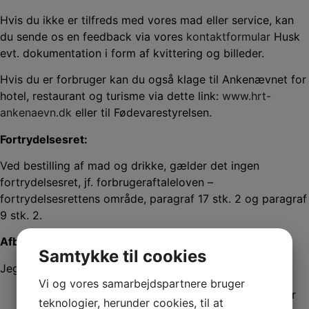
Hvis du ikke er tilfreds med vores mad eller service, kan
du sende os en feedback via vores
kontaktformular
Husk
evt. dokumentation i form af kvittering og billeder.
Hvis du er forbruger kan du også klage til Ankenævnet for
hotel, restaurant og turisme via dette link:
www.hrt-
ankenaevn.dk
eller til Fødevarestyrelsen.
Fortrydelsesret:
Ved bestilling af mad og drikke, gælder det ingen
fortrydelsesret, jf. forbrugeraftaleloven –
fortrydelsesrettens område, paragraf 17 stk. 2 og paragraf
9 stk. 2.
Afbestilling regler for selskaber:
Samtykke til cookies
Jeg følger Horestas afbestillingsregler:
Vi og vores samarbejdspartnere bruger
Afbestilling af selskabsarrangementer på over
teknologier, herunder cookies, til at