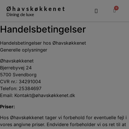
Øhavskøkkenet
0
Dining de luxe
OM ØHAVSKØKKENET
Handelsbetingelser
Handelsbetingelser hos Øhavskøkkenet
Generelle oplysninger
Øhavskøkkenet
Bjerrebyvej 24
5700 Svendborg
CVR nr.: 34291004
Telefon: 25384697
Email: Kontakt@øhavskøkkenet.dk
Priser:
Hos Øhavskøkkenet tager vi forbehold for eventuelle fejl i
vores angivne priser. Endvidere forbeholder vi os ret til at