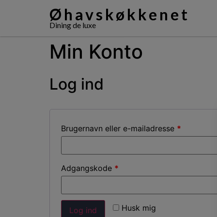
Øhavskøkkenet
Dining de luxe
Min Konto
Log ind
Brugernavn eller e-mailadresse
*
Adgangskode
*
Husk mig
Log ind