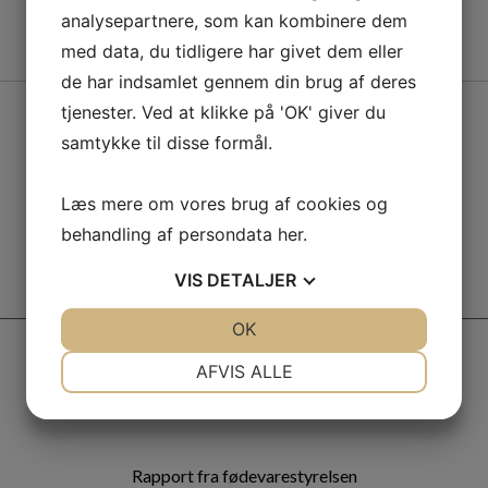
analysepartnere, som kan kombinere dem
med data, du tidligere har givet dem eller
de har indsamlet gennem din brug af deres
tjenester. Ved at klikke på 'OK' giver du
samtykke til disse formål.
Læs mere om vores brug af cookies og
behandling af persondata
her
.
VIS
DETALJER
JA
NEJ
OK
JA
NEJ
NØDVENDIGE
PRÆFERENCER
AFVIS ALLE
JA
NEJ
JA
NEJ
MARKETING
STATISTIK
Rapport fra fødevarestyrelsen