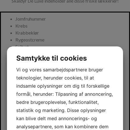
Skaldyr De Luxe indeholder alle disse friske lækkerier!
Jomfruhummer
Krebs
Krabbeklør
Rygeostcreme
Salturt
Samtykke til cookies
Røget skalrejer
Kogte skalrejer
Vi og vores samarbejdspartnere bruger
Hvidvinsdampede muslinger
teknologier, herunder cookies, til at
Tomat/espelette mayo
indsamle oplysninger om dig til forskellige
Cremefraiche med urter
formål, herunder: Tilpasning af annoncering,
Grillet citron
bedre brugeroplevelse, funktionalitet,
Løvstikke Mayo
statistik og marketing. Disse oplysninger
Friske krydderurter
kan blive delt med annoncerings- og
Friskbagt brød
analysepartnere, som kan kombinere dem
Pisket smør med havsalt