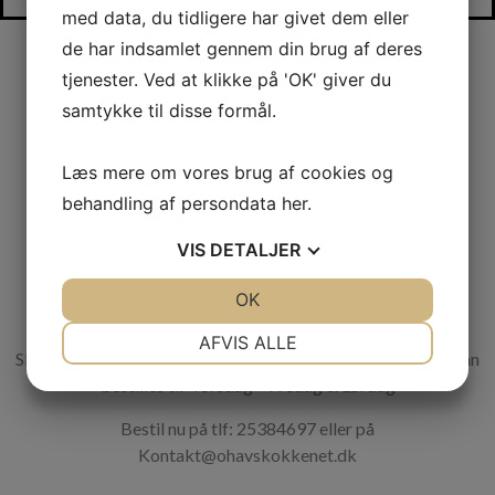
med data, du tidligere har givet dem eller
de har indsamlet gennem din brug af deres
tjenester. Ved at klikke på 'OK' giver du
450kr per person
samtykke til disse formål.
Der er også mulighed for tilkøb af ½ hummer
225kr,
10 gr
Caviar
125kr
eller østers
25kr
per stk
Læs mere om vores brug af cookies og
behandling af persondata
her
.
VIS
DETALJER
Vær opmærksom på, at der er en minimumsbestilling på 2
JA
NEJ
OK
JA
NEJ
personer.
NØDVENDIGE
PRÆFERENCER
AFVIS ALLE
Skaldyr De Luxe bestilles senest kl. 20.00 3 dage før – Der kan
JA
NEJ
JA
NEJ
bestilles til Torsdag – Fredag & Lørdag
MARKETING
STATISTIK
Bestil nu på tlf: 25384697 eller på
Kontakt@ohavskokkenet.dk