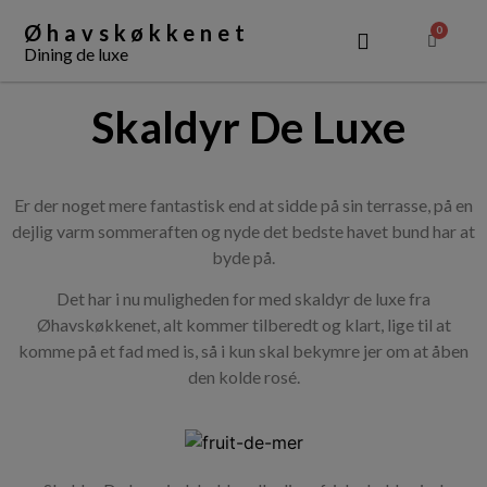
Øhavskøkkenet
0
Dining de luxe
OM ØHAVSKØKKENET
Skaldyr De Luxe
Er der noget mere fantastisk end at sidde på sin terrasse, på en
dejlig varm sommeraften og nyde det bedste havet bund har at
byde på.
Det har i nu muligheden for med skaldyr de luxe fra
Øhavskøkkenet, alt kommer tilberedt og klart, lige til at
komme på et fad med is, så i kun skal bekymre jer om at åben
den kolde rosé.