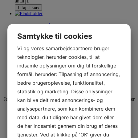
antal
Tilføj til kurv
3 danske gårdoste med lækkerier! 1
kuvert
Samtykke til cookies
Vi og vores samarbejdspartnere bruger
kr.
85,00
3 danske gårdoste med lækkerier! 1 kuvert antal
teknologier, herunder cookies, til at
indsamle oplysninger om dig til forskellige
Tilføj til kurv
formål, herunder: Tilpasning af annoncering,
Julefrokost ud af huset
bedre brugeroplevelse, funktionalitet,
Nyd jeres julefrokost derhjemme eller på jobbet, sammen med
statistik og marketing. Disse oplysninger
familien, vennerne og kollegaerne
Jeg har lavet en julefrokost i 7 serveringer af de lækreste råvare, der
kan blive delt med annoncerings- og
er lige til at sætte på bordet og nyde.
analysepartnere, som kan kombinere dem
Så slip for julestress og bestil jeres julefrokost hos mig
med data, du tidligere har givet dem eller
Minimum 4 kuverter
de har indsamlet gennem din brug af deres
tjenester. Ved at klikke på 'OK' giver du
Julefrokost menu